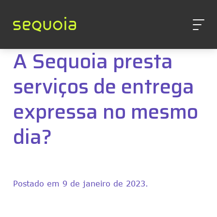
A Sequoia presta
serviços de entrega
expressa no mesmo
dia?
Postado em 9 de janeiro de 2023.