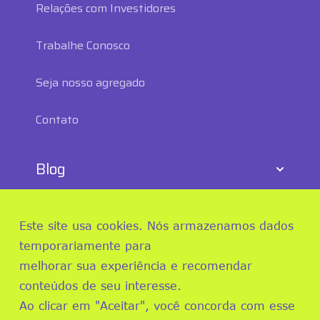
Relações com Investidores
Trabalhe Conosco
Seja nosso agregado
Contato
Blog
E-commerce
Este site usa cookies. Nós armazenamos dados
Logística
temporariamente para
melhorar sua experiência e recomendar
Sustentabilidade e RS
conteúdos de seu interesse.
Ao clicar em "Aceitar", você concorda com esse