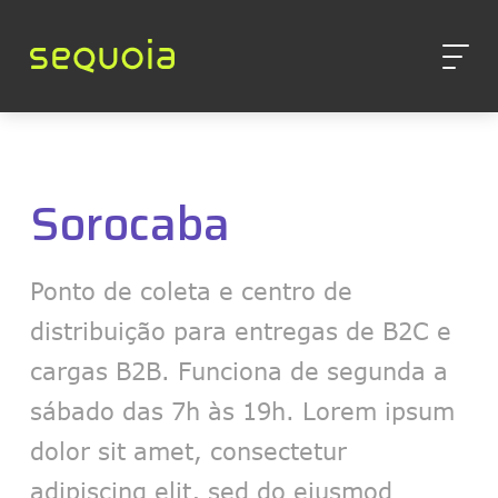
Sorocaba
Ponto de coleta e centro de
distribuição para entregas de B2C e
cargas B2B. Funciona de segunda a
sábado das 7h às 19h. Lorem ipsum
dolor sit amet, consectetur
adipiscing elit, sed do eiusmod