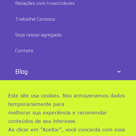
Relações com Investidores
Trabalhe Conosco
Seja nosso agregado
Contato
Blog
E-commerce
Este site usa cookies. Nós armazenamos dados
Logística
temporariamente para
melhorar sua experiência e recomendar
Sustentabilidade e RS
conteúdos de seu interesse.
Ao clicar em "Aceitar", você concorda com esse